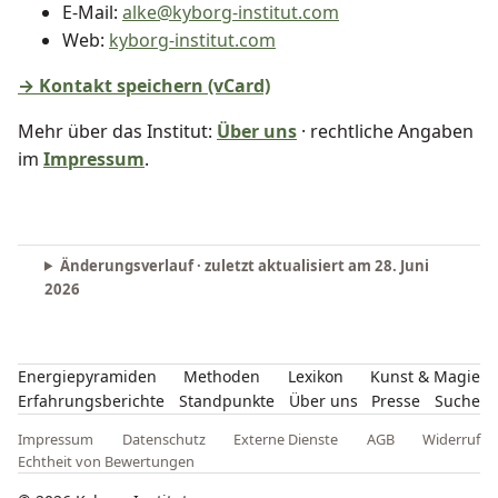
E-Mail:
alke@kyborg-institut.com
Web:
kyborg-institut.com
→ Kontakt speichern (vCard)
Mehr über das Institut:
Über uns
· rechtliche Angaben
im
Impressum
.
Änderungsverlauf · zuletzt aktualisiert am
28. Juni
2026
Energiepyramiden
Methoden
Lexikon
Kunst & Magie
Erfahrungsberichte
Standpunkte
Über uns
Presse
Suche
Impressum
Datenschutz
Externe Dienste
AGB
Widerruf
Echtheit von Bewertungen