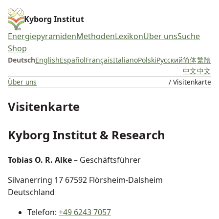
Kyborg Institut
Energiepyramiden
Methoden
Lexikon
Über uns
Suche
Shop
Deutsch
English
Español
Français
Italiano
Polski
Русский
简体
繁體
中文
中文
Über uns
/ Visitenkarte
Visitenkarte
Kyborg Institut & Research
Tobias O. R. Alke
– Geschäftsführer
Silvanerring 17 67592 Flörsheim-Dalsheim
Deutschland
Telefon:
+49 6243 7057