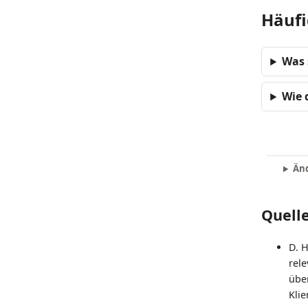
Häufi
Was 
Wie 
Änd
Quell
D. H
rel
übe
Klie