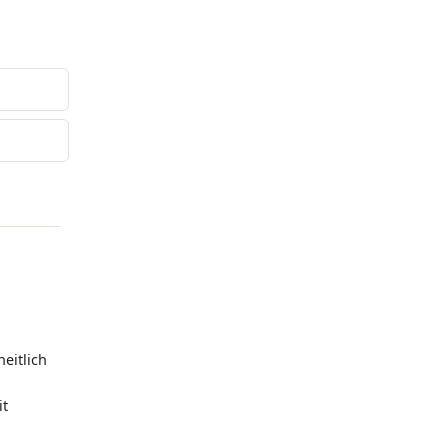
eitlich
it