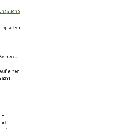
uns
Suche
rampfadern
Beinen –,
auf einer
Sicht
.
n
g
–
und