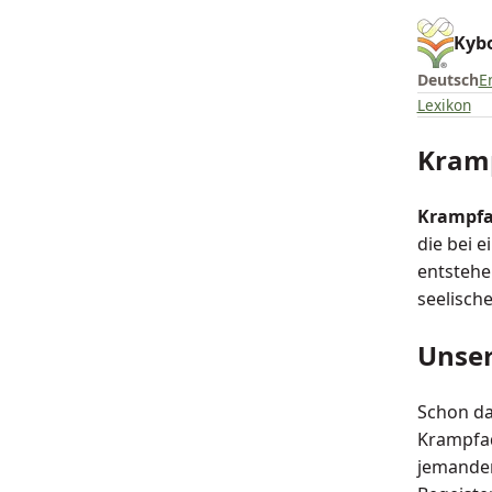
Kybo
Deutsch
E
Lexikon
Kram
Krampfa
die bei 
entstehe
seelisch
Unser
Schon da
Krampfad
jemanden