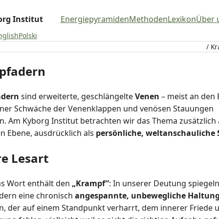
rg Institut
Energiepyramiden
Methoden
Lexikon
Über 
nglish
Polski
/ K
pfadern
dern
sind erweiterte, geschlängelte
Venen
– meist an den 
einer Schwäche der Venenklappen und venösen Stauungen
n. Am Kyborg Institut betrachten wir das Thema zusätzlich 
en Ebene, ausdrücklich als
persönliche, weltanschauliche 
e Lesart
s Wort enthält den
„Krampf”
: In unserer Deutung spiegel
ern eine chronisch
angespannte, unbewegliche Haltun
, der auf einem Standpunkt verharrt, dem innerer Friede 