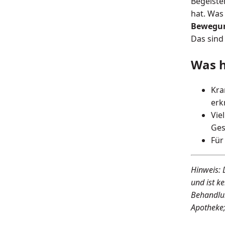
Begeister
hat. Was
Bewegun
Das sin
Was h
Kra
erk
Vie
Ges
Für
Hinweis: 
und ist k
Behandlun
Apotheke;