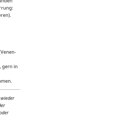
funden
rrung:
ren).
(Venen­
 gern in
samen.
 wieder
der
 oder