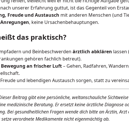
ung fehlen, vielleicht weil er nicht die richtige Aufgabe ge
 nach unserer Erfahrung guttut, ist das Gegenteil von Ersta
g, Freude und Austausch
mit anderen Menschen (und Tie
d
Anregungen
, keine Ursachenbehauptungen.
eißt das praktisch?
mpfadern und Beinbeschwerden
ärztlich abklären
lassen 
rankungen gehören fachlich betreut).
l
Bewegung an frischer Luft
– Gehen, Radfahren, Wandern,
ellschaft.
 Freude und lebendigen Austausch sorgen, statt zu verein
Dieser Beitrag gibt eine persönliche, weltanschauliche Sichtweise
eine medizinische Beratung. Er ersetzt keine ärztliche Diagnose o
g. Bei gesundheitlichen Fragen wende dich bitte an Ärztin, Arzt
 setze verordnete Medikamente nicht eigenmächtig ab.