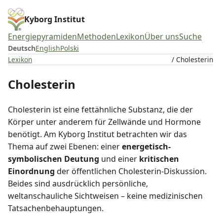
Kyborg Institut
Energiepyramiden
Methoden
Lexikon
Über uns
Suche
Deutsch
English
Polski
Lexikon
/ Cholesterin
Cholesterin
Cholesterin ist eine fettähnliche Substanz, die der
Körper unter anderem für Zellwände und Hormone
benötigt. Am Kyborg Institut betrachten wir das
Thema auf zwei Ebenen: einer
energetisch-
symbolischen Deutung
und einer
kritischen
Einordnung
der öffentlichen Cholesterin-Diskussion.
Beides sind ausdrücklich persönliche,
weltanschauliche Sichtweisen – keine medizinischen
Tatsachenbehauptungen.