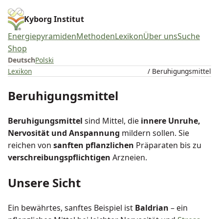
Kyborg Institut
Energiepyramiden
Methoden
Lexikon
Über uns
Suche
Shop
Deutsch
Polski
Lexikon
/ Beruhigungsmittel
Beruhigungsmittel
Beruhigungsmittel
sind Mittel, die
innere Unruhe,
Nervosität und Anspannung
mildern sollen. Sie
reichen von
sanften pflanzlichen
Präparaten bis zu
verschreibungspflichtigen
Arzneien.
Unsere Sicht
Ein bewährtes, sanftes Beispiel ist
Baldrian
– ein