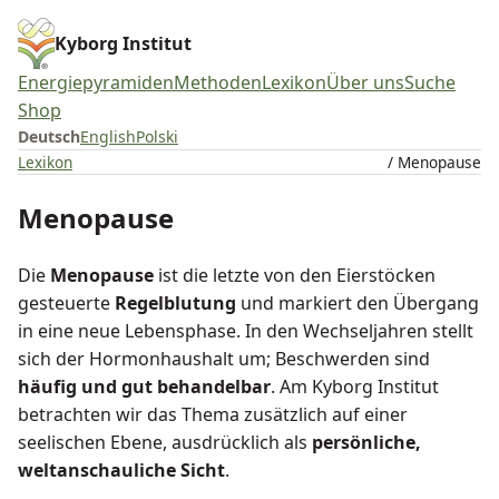
Kyborg Institut
Energiepyramiden
Methoden
Lexikon
Über uns
Suche
Shop
Deutsch
English
Polski
Lexikon
/ Menopause
Menopause
Die
Menopause
ist die letzte von den Eierstöcken
gesteuerte
Regelblutung
und markiert den Übergang
in eine neue Lebensphase. In den Wechseljahren stellt
sich der Hormonhaushalt um; Beschwerden sind
häufig und gut behandelbar
. Am Kyborg Institut
betrachten wir das Thema zusätzlich auf einer
seelischen Ebene, ausdrücklich als
persönliche,
weltanschauliche Sicht
.