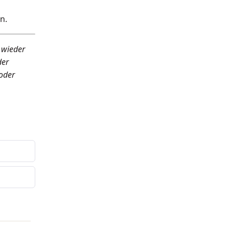
n.
 wieder
der
 oder