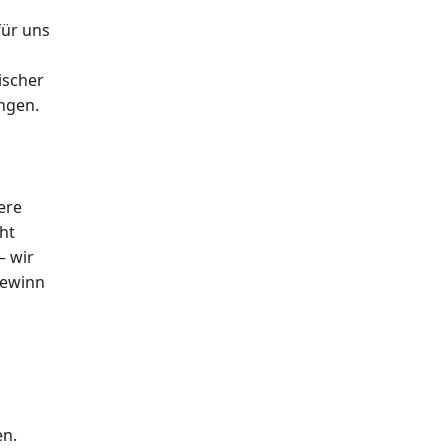
n
für uns
ischer
ngen.
ere
ht
– wir
Gewinn
n.