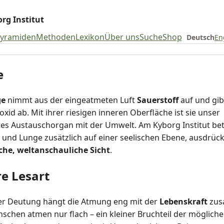
rg Institut
pyramiden
Methoden
Lexikon
Über uns
Suche
Shop
Deutsch
En
e
ge
nimmt aus der eingeatmeten Luft
Sauerstoff
auf und gib
xid ab. Mit ihrer riesigen inneren Oberfläche ist sie unser
tes Austauschorgan mit der Umwelt. Am Kyborg Institut be
 und Lunge zusätzlich auf einer seelischen Ebene, ausdrückl
che, weltanschauliche Sicht
.
e Lesart
er Deutung hängt die Atmung eng mit der
Lebenskraft
zus
nschen atmen nur flach – ein kleiner Bruchteil der möglich