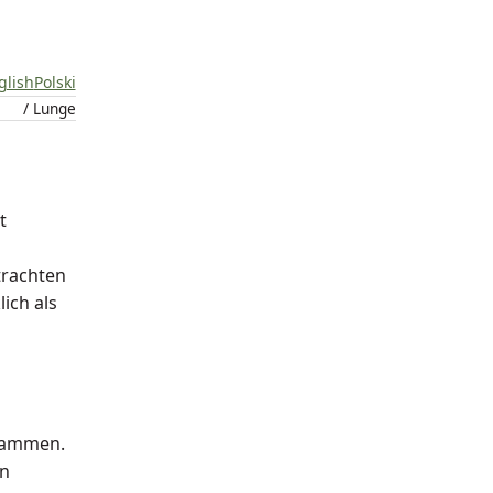
glish
Polski
/ Lunge
t
trachten
ich als
ammen.
en