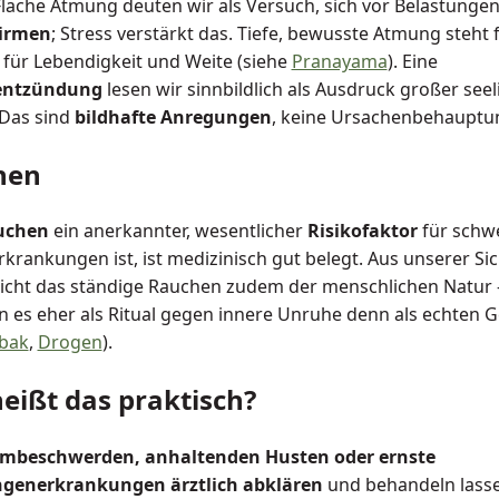
lache Atmung deuten wir als Versuch, sich vor Belastunge
irmen
; Stress verstärkt das. Tiefe, bewusste Atmung steht 
für Lebendigkeit und Weite (siehe
Pranayama
). Eine
entzündung
lesen wir sinnbildlich als Ausdruck großer seel
Das sind
bildhafte Anregungen
, keine Ursachenbehauptu
hen
uchen
ein anerkannter, wesentlicher
Risikofaktor
für schw
krankungen ist, ist medizinisch gut belegt. Aus unserer Sic
icht das ständige Rauchen zudem der menschlichen Natur 
n es eher als Ritual gegen innere Unruhe denn als echten 
bak
,
Drogen
).
eißt das praktisch?
mbeschwerden, anhaltenden Husten oder ernste
generkrankungen ärztlich abklären
und behandeln lasse