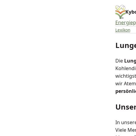
Kybo
Energie
Lexikon
Lung
Die
Lun
Kohlendio
wichtigs
wir Atem
persönli
Unser
In unser
Viele Me