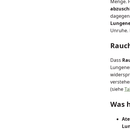
Menge. F
abzusch
dagegen 
Lungen
Unruhe. 
Rauc
Dass
Ra
Lungener
widerspr
verstehe
(siehe
Ta
Was h
Ate
Lun