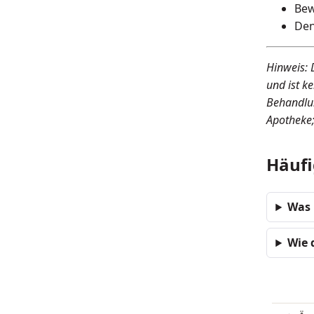
Bew
Den
Hinweis: 
und ist k
Behandlun
Apotheke;
Häufi
Was 
Wie 