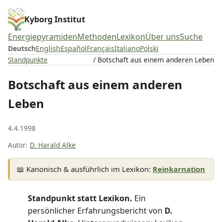
Kyborg Institut
Energiepyramiden
Methoden
Lexikon
Über uns
Suche
Deutsch
English
Español
Français
Italiano
Polski
Standpunkte
/ Botschaft aus einem anderen Leben
Botschaft aus einem anderen
Leben
4.4.1998
Autor:
D. Harald Alke
📖 Kanonisch & ausführlich im Lexikon:
Reinkarnation
Standpunkt statt Lexikon.
Ein
persönlicher Erfahrungsbericht von
D.