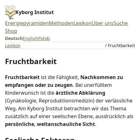
Kyborg Institut
Energiepyramiden
Methoden
Lexikon
Über uns
Suche
Shop
Deutsch
English
Polski
Lexikon
/ Fruchtbarkeit
Fruchtbarkeit
Fruchtbarkeit
ist die Fähigkeit,
Nachkommen zu
empfangen oder zu zeugen
. Bei unerfülltem
Kinderwunsch ist die
ärztliche Abklärung
(Gynäkologie, Reproduktionsmedizin) der verlässliche
Weg. Am Kyborg Institut betrachten wir das Thema
zusätzlich auf einer seelischen Ebene, ausdrücklich als
persönliche, weltanschauliche Sicht
.