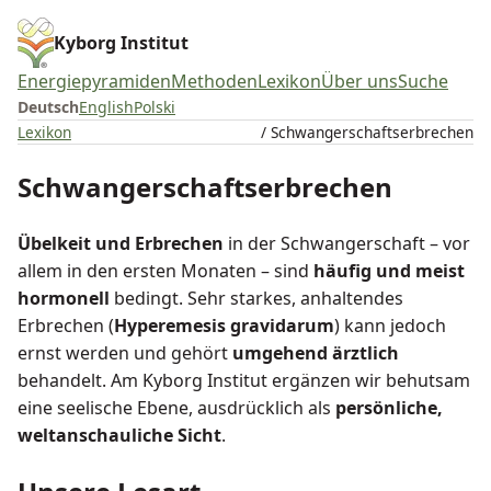
Kyborg Institut
Energiepyramiden
Methoden
Lexikon
Über uns
Suche
Deutsch
English
Polski
Lexikon
/ Schwangerschaftserbrechen
Schwangerschaftserbrechen
Übelkeit und Erbrechen
in der Schwangerschaft – vor
allem in den ersten Monaten – sind
häufig und meist
hormonell
bedingt. Sehr starkes, anhaltendes
Erbrechen (
Hyperemesis gravidarum
) kann jedoch
ernst werden und gehört
umgehend ärztlich
behandelt. Am Kyborg Institut ergänzen wir behutsam
eine seelische Ebene, ausdrücklich als
persönliche,
weltanschauliche Sicht
.