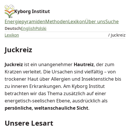
Kyborg Institut
Energiepyramiden
Methoden
Lexikon
Über uns
Suche
Deutsch
English
Polski
Lexikon
/ Juckreiz
Juckreiz
Juckreiz
ist ein unangenehmer
Hautreiz
, der zum
Kratzen verleitet. Die Ursachen sind vielfältig – von
trockener Haut über Allergien und Insektenstiche bis
zu inneren Erkrankungen. Am Kyborg Institut
betrachten wir das Thema zusätzlich auf einer
energetisch-seelischen Ebene, ausdrücklich als
persönliche, weltanschauliche Sicht
.
Unsere Lesart