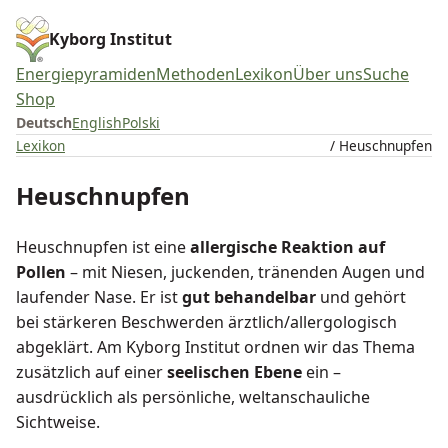
Kyborg Institut
Energiepyramiden
Methoden
Lexikon
Über uns
Suche
Shop
Deutsch
English
Polski
Lexikon
/ Heuschnupfen
Heuschnupfen
Heuschnupfen ist eine
allergische Reaktion auf
Pollen
– mit Niesen, juckenden, tränenden Augen und
laufender Nase. Er ist
gut behandelbar
und gehört
bei stärkeren Beschwerden ärztlich/allergologisch
abgeklärt. Am Kyborg Institut ordnen wir das Thema
zusätzlich auf einer
seelischen Ebene
ein –
ausdrücklich als persönliche, weltanschauliche
Sichtweise.