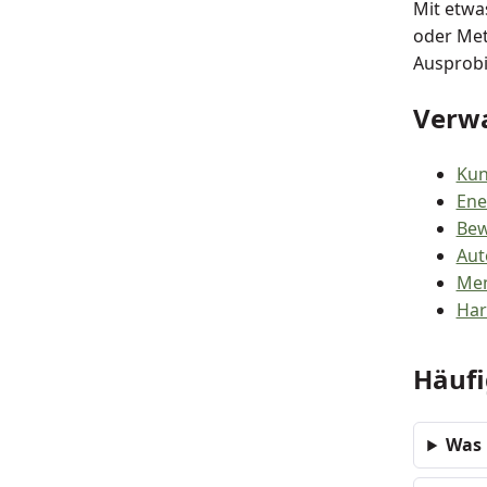
Mit etwa
oder Met
Ausprobi
Verw
Kun
Ene
Bew
Aut
Men
Har
Häufi
Was 