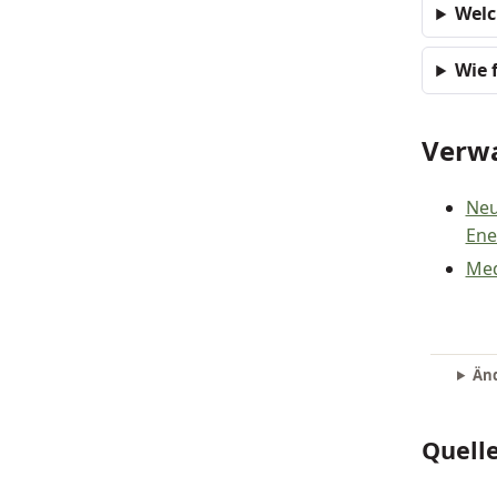
Welc
Wie 
Verwa
Neu
Ene
Med
Änd
Quell