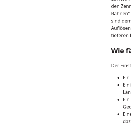
den Zenm
Bahnen” 
sind dem
Auflösen
tieferen 
Wie f
Der Eins
Ein
Ein
Län
Ein
Ged
Ein
daz