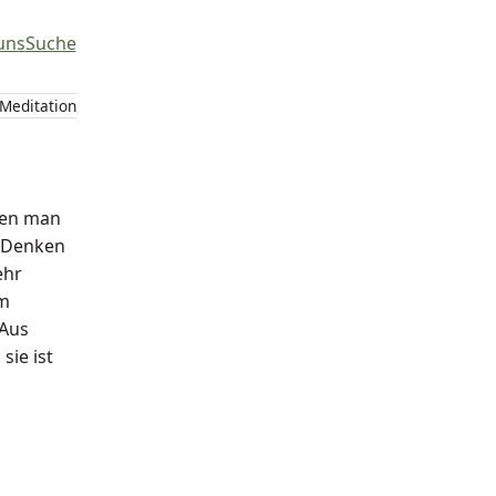
uns
Suche
 Meditation
nen man
e Denken
ehr
om
 Aus
sie ist