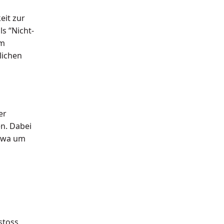
eit zur
s “Nicht-
Im
lichen
er
n. Dabei
etwa um
stoss,