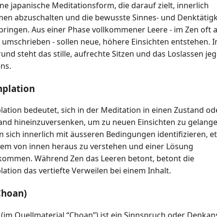
ine japanische Meditationsform, die darauf zielt, innerlich
en abzuschalten und die bewusste Sinnes- und Denktätigk
bringen. Aus einer Phase vollkommener Leere - im Zen oft al
” umschrieben - sollen neue, höhere Einsichten entstehen. 
nd steht das stille, aufrechte Sitzen und das Loslassen jeg
ns.
plation
ation bedeutet, sich in der Meditation in einen Zustand od
nd hineinzuversenken, um zu neuen Einsichten zu gelange
 sich innerlich mit äusseren Bedingungen identifizieren, 
lem von innen heraus zu verstehen und einer Lösung
ommen. Während Zen das Leeren betont, betont die
ation das vertiefte Verweilen bei einem Inhalt.
Choan)
 (im Quellmaterial “Choan”) ist ein Sinnspruch oder Denkan