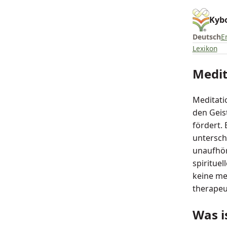
Kybo
Deutsch
E
Lexikon
Medit
Meditati
den Geis
fördert. 
untersch
unaufhör
spirituel
keine me
therapeut
Was i