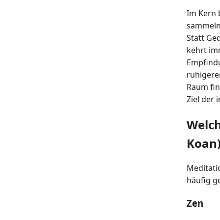
Im Kern 
sammeln 
Statt Ge
kehrt im
Empfindu
ruhigere
Raum fin
Ziel der 
Welch
Koan)
Meditati
häufig g
Zen