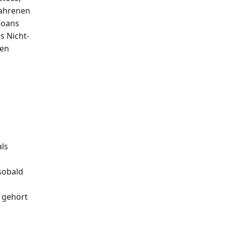
fahrenen
Koans
s Nicht-
nen
als
sobald
 gehört