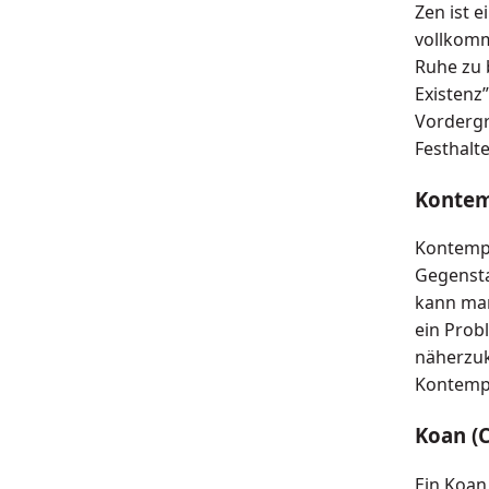
Zen ist e
vollkomm
Ruhe zu 
Existenz
Vordergru
Festhalte
Kontem
Kontempl
Gegensta
kann man
ein Prob
näherzuk
Kontempl
Koan (
Ein Koan