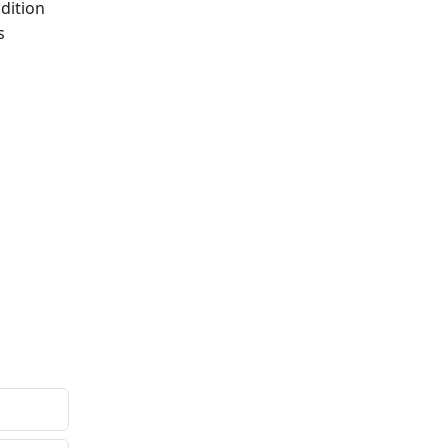
dition
s