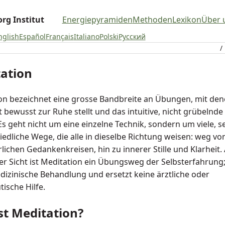
rg Institut
Energiepyramiden
Methoden
Lexikon
Über 
nglish
Español
Français
Italiano
Polski
Русский
/
ation
on bezeichnet eine grosse Bandbreite an Übungen, mit de
t bewusst zur Ruhe stellt und das intuitive, nicht grübelnd
Es geht nicht um eine einzelne Technik, sondern um viele, s
iedliche Wege, die alle in dieselbe Richtung weisen: weg v
lichen Gedankenkreisen, hin zu innerer Stille und Klarheit.
ler Sicht ist Meditation ein Übungsweg der Selbsterfahrung; 
dizinische Behandlung und ersetzt keine ärztliche oder
ische Hilfe.
st Meditation?