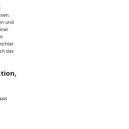
u
ssen.
en und
iner
in
eichter
ch das
tion,
axis