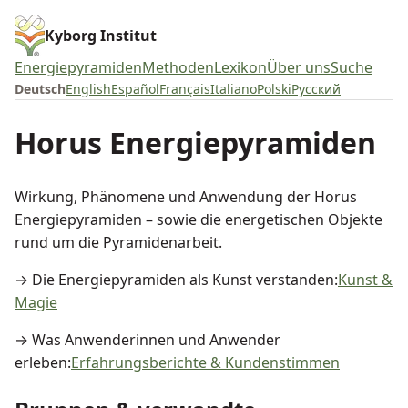
Kyborg Institut
Energiepyramiden
Methoden
Lexikon
Über uns
Suche
Deutsch
English
Español
Français
Italiano
Polski
Русский
Horus Energiepyramiden
Wirkung, Phänomene und Anwendung der Horus
Energiepyramiden – sowie die energetischen Objekte
rund um die Pyramidenarbeit.
→ Die Energiepyramiden als Kunst verstanden:
Kunst &
Magie
→ Was Anwenderinnen und Anwender
erleben:
Erfahrungsberichte & Kundenstimmen