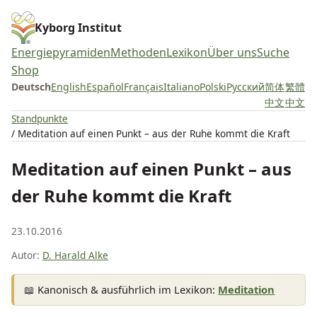
Kyborg Institut
Energiepyramiden
Methoden
Lexikon
Über uns
Suche
Shop
Deutsch
English
Español
Français
Italiano
Polski
Русский
简体
繁體
中文
中文
Standpunkte
/ Meditation auf einen Punkt – aus der Ruhe kommt die Kraft
Meditation auf einen Punkt – aus
der Ruhe kommt die Kraft
23.10.2016
Autor:
D. Harald Alke
📖 Kanonisch & ausführlich im Lexikon:
Meditation