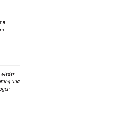
nne
den
 wieder
ratung und
ragen