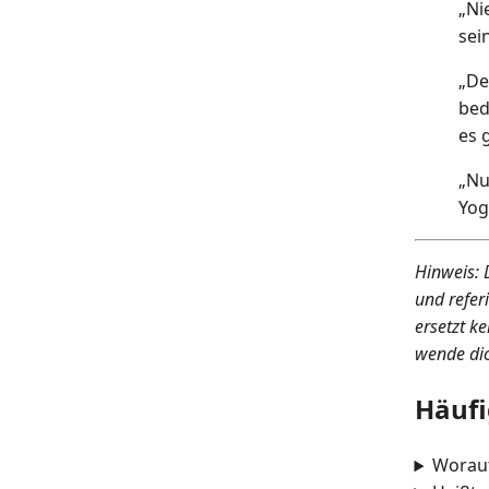
„Ni
sei
„De
bed
es 
„Nu
Yog
Hinweis: 
und referi
ersetzt k
wende dic
Häufi
Worauf