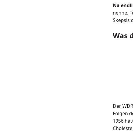
Na endli
nenne. F
Skepsis 
Was d
Der WDR
Folgen de
1956 ha
Choleste