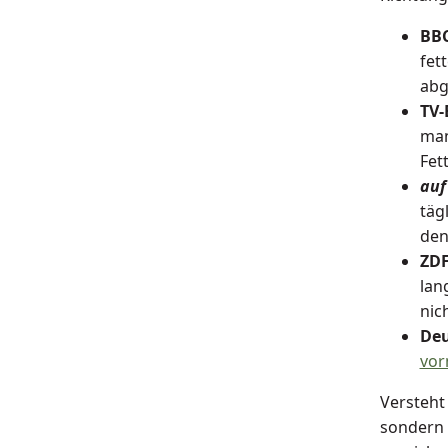
BBC
fet
abg
TV-
man
Fett
auf
täg
den
ZDF
lan
nich
Deu
vor
Versteht 
sondern