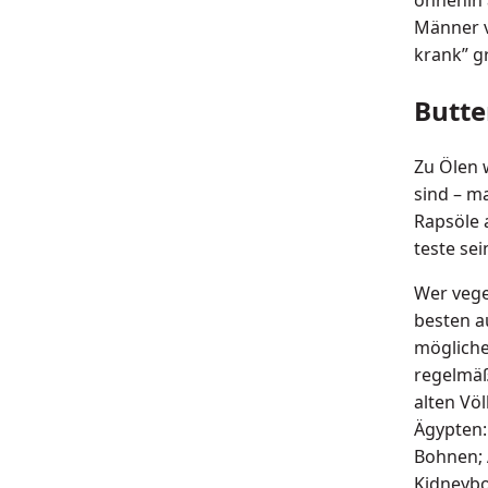
Männer v
krank” gr
Butte
Zu Ölen 
sind – m
Rapsöle 
teste se
Wer veget
besten 
mögliche
regelmäß
alten Vö
Ägypten:
Bohnen; 
Kidneybo