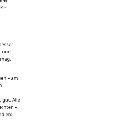
k =
besser
- und
 mag,
en – am
n
gut. Alle
üchten –
ndien: