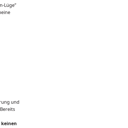
in-Lüge”
meine
prung und
Bereits
–
keinen