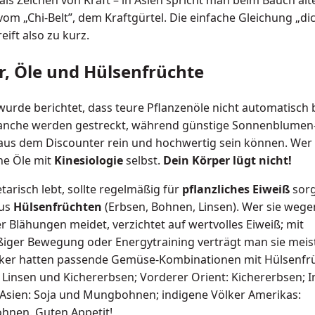
om „Chi-Belt”, dem Kraftgürtel. Die einfache Gleichung „dic
eift also zu kurz.
r, Öle und Hülsenfrüchte
wurde berichtet, dass teure Pflanzenöle nicht automatisch 
anche werden gestreckt, während günstige Sonnenblumen
aus dem Discounter rein und hochwertig sein können. Wer
ine Öle mit
Kinesiologie
selbst.
Dein Körper lügt nicht!
arisch lebt, sollte regelmäßig für
pflanzliches Eiweiß
sorg
aus
Hülsenfrüchten
(Erbsen, Bohnen, Linsen). Wer sie wege
r Blähungen meidet, verzichtet auf wertvolles Eiweiß; mit
iger Bewegung oder Energytraining verträgt man sie meist 
lker hatten passende Gemüse-Kombinationen mit Hülsenfr
 Linsen und Kichererbsen; Vorderer Orient: Kichererbsen; I
Asien: Soja und Mungbohnen; indigene Völker Amerikas:
hnen. Guten Appetit!