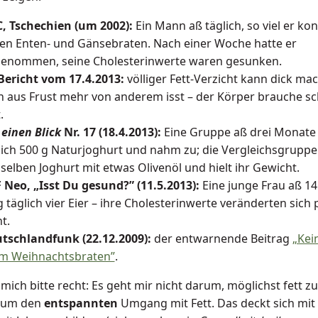
, Tschechien (um 2002):
Ein Mann aß täglich, so viel er kon
ten Enten- und Gänsebraten. Nach einer Woche hatte er
enommen, seine Cholesterinwerte waren gesunken.
Bericht vom 17.4.2013:
völliger Fett-Verzicht kann dick mac
 aus Frust mehr von anderem isst – der Körper brauche sch
.
 einen Blick
Nr. 17 (18.4.2013):
Eine Gruppe aß drei Monate
lich 500 g Naturjoghurt und nahm zu; die Vergleichsgruppe
selben Joghurt mit etwas Olivenöl und hielt ihr Gewicht.
 Neo, „Isst Du gesund?” (11.5.2013):
Eine junge Frau aß 14
g täglich vier Eier – ihre Cholesterinwerte veränderten sich 
t.
tschlandfunk (22.12.2009):
der entwarnende Beitrag
„Kei
m Weihnachtsbraten”
.
mich bitte recht: Es geht mir nicht darum, möglichst fett zu
 um den
entspannten
Umgang mit Fett. Das deckt sich mit