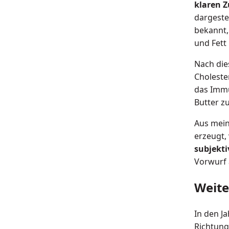
klaren
dargeste
bekannt,
und Fett
Nach die
Cholester
das Immu
Butter zu
Aus mein
erzeugt, 
subjekti
Vorwurf 
Weite
In den J
Richtung