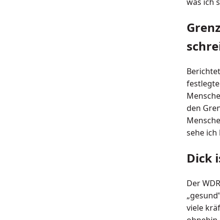
was ich s
Grenz
schre
Berichte
festlegt
Menschen
den Gren
Menschen
sehe ich 
Dick 
Der WDR-
„gesund”
viele krä
ohnehin 