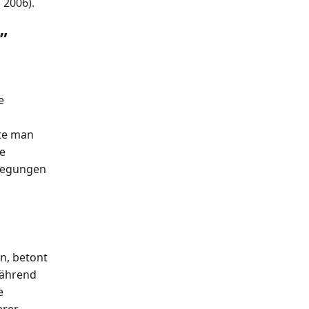
 2006).
”
e
zte man
e
tlegungen
n, betont
während
e
erer