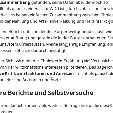
 Zusammenhang
gefunden, seine Daten aber dennoch so
llt, als gäbe es einen. Laut WDR ist „durch zahlreiche Fors
 dass es keinen einfachen Zusammenhang zwischen Choles
 in der Nahrung und Arterienverkalkung und Herzinfarkt gib
sem Bericht entscheidet der Körper weitgehend selbst, wie 
in er aufbaut; und gerade die in der Butter enthaltenen Fet
nsystem unterstützen. Meine langjährige Empfehlung, oh
 essen, sehe ich dadurch bestätigt.
er Sicht wird mit der Cholesterin-Erzählung viel Verunsich
von der wirtschaftliche Interessen profitieren. Das sage ich
ve Kritik an Strukturen und Anreizen
– nicht als pauschal
an einzelne Ärztinnen und Ärzte.
re Berichte und Selbstversuche
ahren danach kamen viele weitere Beiträge hinzu, die diesel
 zeigen: