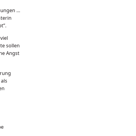
chungen …
terin
t”.
viel
te sollen
ne Angst
erung
 als
en
be