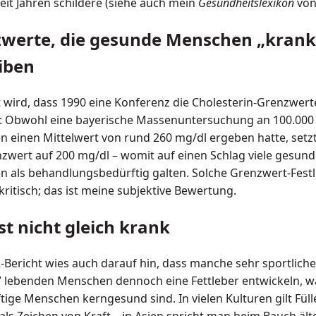
eit Jahren schildere (siehe auch mein
Gesundheitslexikon
von
werte, die gesunde Menschen „krank
iben
t wird, dass 1990 eine Konferenz die Cholesterin-Grenzwert
e: Obwohl eine bayerische Massenuntersuchung an 100.000
 einen Mittelwert von rund 260 mg/dl ergeben hatte, set
zwert auf 200 mg/dl – womit auf einen Schlag viele gesund
 als behandlungsbedürftig galten. Solche Grenzwert-Fes
kritisch; das ist meine subjektive Bewertung.
ist nicht gleich krank
Bericht wies auch darauf hin, dass manche sehr sportliche
 lebenden Menschen dennoch eine Fettleber entwickeln, 
ftige Menschen kerngesund sind. In vielen Kulturen gilt Füll
als Zeichen von Kraft – in Asien spricht man beim Bauch ält