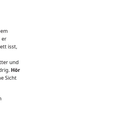
 dem
 er
t isst,
tter und
drig.
Hör
he Sicht
m