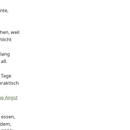
nte,
hen, weil
licht
 lang
 aß
 Tage
praktisch
ne Angst
 essen,
 dem,