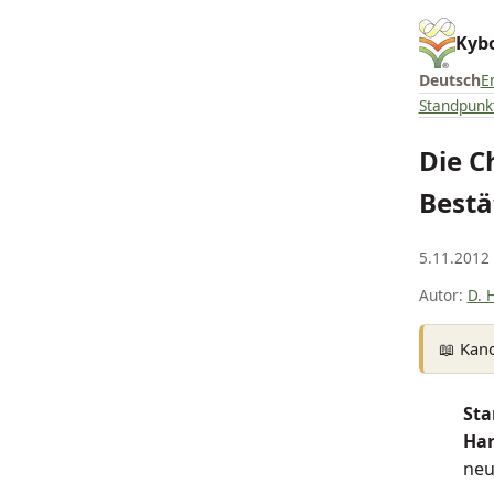
Kybo
Deutsch
E
Standpunk
Die C
Bestä
5.11.2012
Autor:
D. 
📖 Kan
Sta
Har
neu