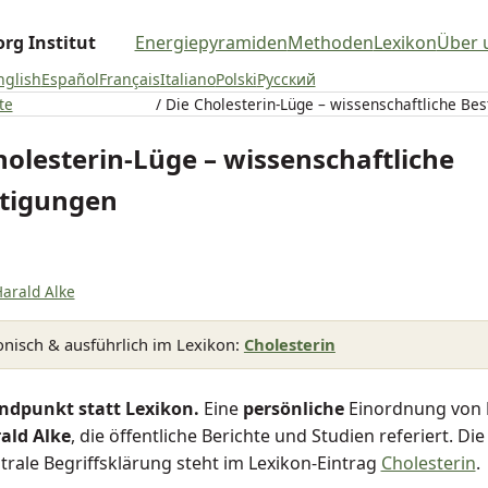
rg Institut
Energiepyramiden
Methoden
Lexikon
Über 
nglish
Español
Français
Italiano
Polski
Русский
te
/ Die Cholesterin-Lüge – wissenschaftliche Be
holesterin-Lüge – wissenschaftliche
tigungen
Harald Alke
onisch & ausführlich im Lexikon:
Cholesterin
ndpunkt statt Lexikon.
Eine
persönliche
Einordnung von
ald Alke
, die öffentliche Berichte und Studien referiert. Die
trale Begriffsklärung steht im Lexikon-Eintrag
Cholesterin
.