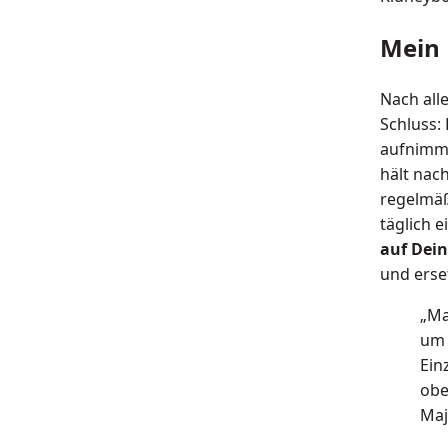
Mein 
Nach all
Schluss: 
aufnimmt
hält nach
regelmäß
täglich 
auf Dein
und erset
„Ma
um 
Ein
obe
Maj